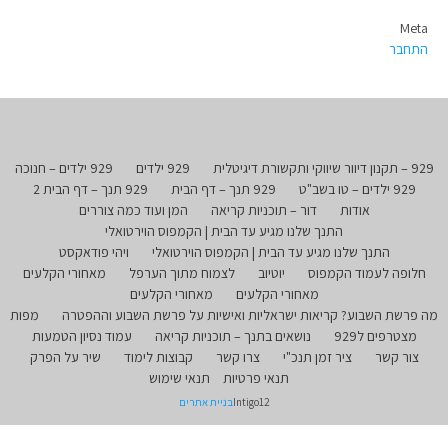
Meta
התחבר
929 – תקנון דיוור שיווקי ותקשורת דיגיטלית
929 ילדים
929 ילדים – חנוכה
929 ילדים – טו בשב"ט
929 תנך – דף הבית
929 תנך – דף הבית 2
אודות
דור – תוכניות קריאה
המן ועוד כמה צוררים
התנך שלנו מגיע עד הבית | הקמפוס הוירטואלי
התנך שלנו מגיע עד הבית | הקמפוס הוירטואלי
ויהי פודאקסט
חלופה לעמוד הקמפוס
יוטיוב
לצמוח מתוך הערפל
מאחורי הקלעים
מאחורי הקלעים
מאחורי הקלעים
מה פרשת השבוע? קריאות ישראליות ואישיות על פרשת השבוע וההפטרה
מפות
מצטרפים ל929
נושאים בתנך – תוכניות קריאה
עמוד נסיון הטמעות
צור קשר
ציר זמן תנכ"י
צרו קשר
קבוצות לימוד
שיר על הפרק
תנאי פרטיות
תנאי שימוש
Intigo12
בניית אתרים