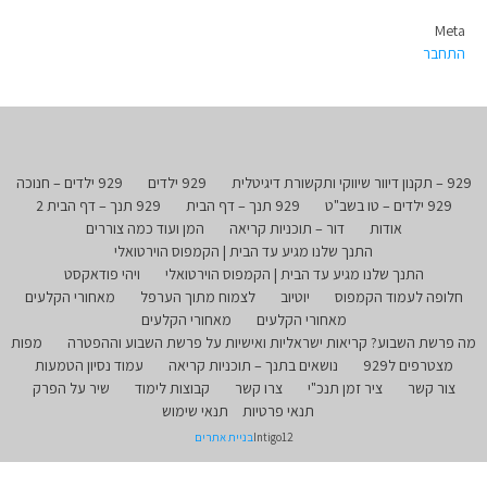
Meta
התחבר
929 – תקנון דיוור שיווקי ותקשורת דיגיטלית
929 ילדים
929 ילדים – חנוכה
929 ילדים – טו בשב"ט
929 תנך – דף הבית
929 תנך – דף הבית 2
אודות
דור – תוכניות קריאה
המן ועוד כמה צוררים
התנך שלנו מגיע עד הבית | הקמפוס הוירטואלי
התנך שלנו מגיע עד הבית | הקמפוס הוירטואלי
ויהי פודאקסט
חלופה לעמוד הקמפוס
יוטיוב
לצמוח מתוך הערפל
מאחורי הקלעים
מאחורי הקלעים
מאחורי הקלעים
מה פרשת השבוע? קריאות ישראליות ואישיות על פרשת השבוע וההפטרה
מפות
מצטרפים ל929
נושאים בתנך – תוכניות קריאה
עמוד נסיון הטמעות
צור קשר
ציר זמן תנכ"י
צרו קשר
קבוצות לימוד
שיר על הפרק
תנאי פרטיות
תנאי שימוש
Intigo12
בניית אתרים