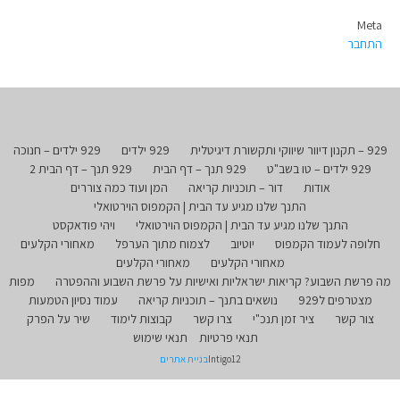
Meta
התחבר
929 – תקנון דיוור שיווקי ותקשורת דיגיטלית
929 ילדים
929 ילדים – חנוכה
929 ילדים – טו בשב"ט
929 תנך – דף הבית
929 תנך – דף הבית 2
אודות
דור – תוכניות קריאה
המן ועוד כמה צוררים
התנך שלנו מגיע עד הבית | הקמפוס הוירטואלי
התנך שלנו מגיע עד הבית | הקמפוס הוירטואלי
ויהי פודאקסט
חלופה לעמוד הקמפוס
יוטיוב
לצמוח מתוך הערפל
מאחורי הקלעים
מאחורי הקלעים
מאחורי הקלעים
מה פרשת השבוע? קריאות ישראליות ואישיות על פרשת השבוע וההפטרה
מפות
מצטרפים ל929
נושאים בתנך – תוכניות קריאה
עמוד נסיון הטמעות
צור קשר
ציר זמן תנכ"י
צרו קשר
קבוצות לימוד
שיר על הפרק
תנאי פרטיות
תנאי שימוש
Intigo12
בניית אתרים