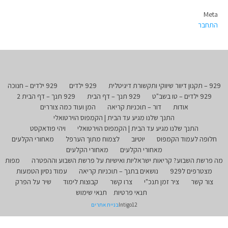
Meta
התחבר
929 – תקנון דיוור שיווקי ותקשורת דיגיטלית
929 ילדים
929 ילדים – חנוכה
929 ילדים – טו בשב"ט
929 תנך – דף הבית
929 תנך – דף הבית 2
אודות
דור – תוכניות קריאה
המן ועוד כמה צוררים
התנך שלנו מגיע עד הבית | הקמפוס הוירטואלי
התנך שלנו מגיע עד הבית | הקמפוס הוירטואלי
ויהי פודאקסט
חלופה לעמוד הקמפוס
יוטיוב
לצמוח מתוך הערפל
מאחורי הקלעים
מאחורי הקלעים
מאחורי הקלעים
מה פרשת השבוע? קריאות ישראליות ואישיות על פרשת השבוע וההפטרה
מפות
מצטרפים ל929
נושאים בתנך – תוכניות קריאה
עמוד נסיון הטמעות
צור קשר
ציר זמן תנכ"י
צרו קשר
קבוצות לימוד
שיר על הפרק
תנאי פרטיות
תנאי שימוש
Intigo12
בניית אתרים