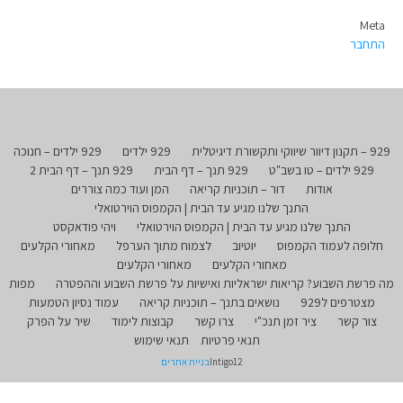
Meta
התחבר
929 – תקנון דיוור שיווקי ותקשורת דיגיטלית
929 ילדים
929 ילדים – חנוכה
929 ילדים – טו בשב"ט
929 תנך – דף הבית
929 תנך – דף הבית 2
אודות
דור – תוכניות קריאה
המן ועוד כמה צוררים
התנך שלנו מגיע עד הבית | הקמפוס הוירטואלי
התנך שלנו מגיע עד הבית | הקמפוס הוירטואלי
ויהי פודאקסט
חלופה לעמוד הקמפוס
יוטיוב
לצמוח מתוך הערפל
מאחורי הקלעים
מאחורי הקלעים
מאחורי הקלעים
מה פרשת השבוע? קריאות ישראליות ואישיות על פרשת השבוע וההפטרה
מפות
מצטרפים ל929
נושאים בתנך – תוכניות קריאה
עמוד נסיון הטמעות
צור קשר
ציר זמן תנכ"י
צרו קשר
קבוצות לימוד
שיר על הפרק
תנאי פרטיות
תנאי שימוש
Intigo12
בניית אתרים