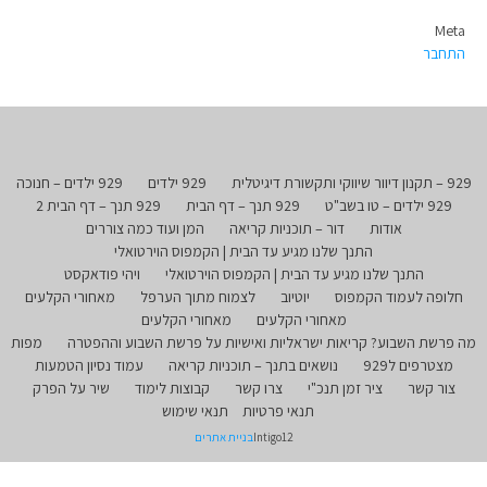
Meta
התחבר
929 – תקנון דיוור שיווקי ותקשורת דיגיטלית
929 ילדים
929 ילדים – חנוכה
929 ילדים – טו בשב"ט
929 תנך – דף הבית
929 תנך – דף הבית 2
אודות
דור – תוכניות קריאה
המן ועוד כמה צוררים
התנך שלנו מגיע עד הבית | הקמפוס הוירטואלי
התנך שלנו מגיע עד הבית | הקמפוס הוירטואלי
ויהי פודאקסט
חלופה לעמוד הקמפוס
יוטיוב
לצמוח מתוך הערפל
מאחורי הקלעים
מאחורי הקלעים
מאחורי הקלעים
מה פרשת השבוע? קריאות ישראליות ואישיות על פרשת השבוע וההפטרה
מפות
מצטרפים ל929
נושאים בתנך – תוכניות קריאה
עמוד נסיון הטמעות
צור קשר
ציר זמן תנכ"י
צרו קשר
קבוצות לימוד
שיר על הפרק
תנאי פרטיות
תנאי שימוש
Intigo12
בניית אתרים