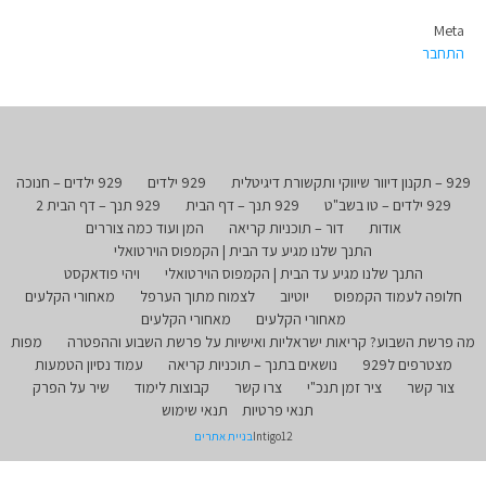
Meta
התחבר
929 – תקנון דיוור שיווקי ותקשורת דיגיטלית
929 ילדים
929 ילדים – חנוכה
929 ילדים – טו בשב"ט
929 תנך – דף הבית
929 תנך – דף הבית 2
אודות
דור – תוכניות קריאה
המן ועוד כמה צוררים
התנך שלנו מגיע עד הבית | הקמפוס הוירטואלי
התנך שלנו מגיע עד הבית | הקמפוס הוירטואלי
ויהי פודאקסט
חלופה לעמוד הקמפוס
יוטיוב
לצמוח מתוך הערפל
מאחורי הקלעים
מאחורי הקלעים
מאחורי הקלעים
מה פרשת השבוע? קריאות ישראליות ואישיות על פרשת השבוע וההפטרה
מפות
מצטרפים ל929
נושאים בתנך – תוכניות קריאה
עמוד נסיון הטמעות
צור קשר
ציר זמן תנכ"י
צרו קשר
קבוצות לימוד
שיר על הפרק
תנאי פרטיות
תנאי שימוש
Intigo12
בניית אתרים