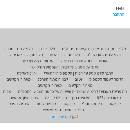
Meta
התחבר
929 – תקנון דיוור שיווקי ותקשורת דיגיטלית
929 ילדים
929 ילדים – חנוכה
929 ילדים – טו בשב"ט
929 תנך – דף הבית
929 תנך – דף הבית 2
אודות
דור – תוכניות קריאה
המן ועוד כמה צוררים
התנך שלנו מגיע עד הבית | הקמפוס הוירטואלי
התנך שלנו מגיע עד הבית | הקמפוס הוירטואלי
ויהי פודאקסט
חלופה לעמוד הקמפוס
יוטיוב
לצמוח מתוך הערפל
מאחורי הקלעים
מאחורי הקלעים
מאחורי הקלעים
מה פרשת השבוע? קריאות ישראליות ואישיות על פרשת השבוע וההפטרה
מפות
מצטרפים ל929
נושאים בתנך – תוכניות קריאה
עמוד נסיון הטמעות
צור קשר
ציר זמן תנכ"י
צרו קשר
קבוצות לימוד
שיר על הפרק
תנאי פרטיות
תנאי שימוש
Intigo12
בניית אתרים