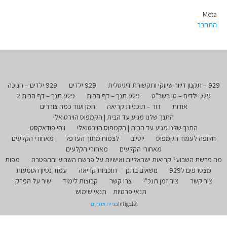
Meta
התחבר
929 – תקנון דיוור שיווקי ותקשורת דיגיטלית
929 ילדים
929 ילדים – חנוכה
929 ילדים – טו בשב"ט
929 תנך – דף הבית
929 תנך – דף הבית 2
אודות
דור – תוכניות קריאה
המן ועוד כמה צוררים
התנך שלנו מגיע עד הבית | הקמפוס הוירטואלי
התנך שלנו מגיע עד הבית | הקמפוס הוירטואלי
ויהי פודאקסט
חלופה לעמוד הקמפוס
יוטיוב
לצמוח מתוך הערפל
מאחורי הקלעים
מאחורי הקלעים
מאחורי הקלעים
מה פרשת השבוע? קריאות ישראליות ואישיות על פרשת השבוע וההפטרה
מפות
מצטרפים ל929
נושאים בתנך – תוכניות קריאה
עמוד נסיון הטמעות
צור קשר
ציר זמן תנכ"י
צרו קשר
קבוצות לימוד
שיר על הפרק
תנאי פרטיות
תנאי שימוש
Intigo12
בניית אתרים