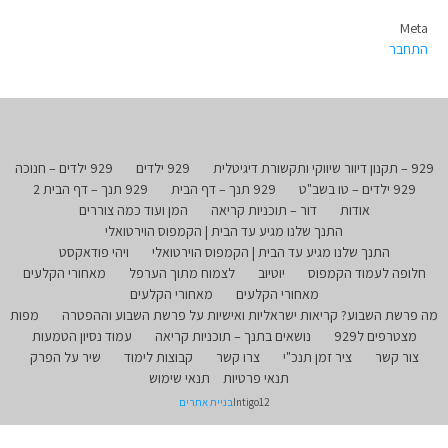
Meta
התחבר
929 – תקנון דיוור שיווקי ותקשורת דיגיטלית
929 ילדים
929 ילדים – חנוכה
929 ילדים – טו בשב"ט
929 תנך – דף הבית
929 תנך – דף הבית 2
אודות
דור – תוכניות קריאה
המן ועוד כמה צוררים
התנך שלנו מגיע עד הבית | הקמפוס הוירטואלי
התנך שלנו מגיע עד הבית | הקמפוס הוירטואלי
ויהי פודאקסט
חלופה לעמוד הקמפוס
יוטיוב
לצמוח מתוך הערפל
מאחורי הקלעים
מאחורי הקלעים
מאחורי הקלעים
מה פרשת השבוע? קריאות ישראליות ואישיות על פרשת השבוע וההפטרה
מפות
מצטרפים ל929
נושאים בתנך – תוכניות קריאה
עמוד נסיון הטמעות
צור קשר
ציר זמן תנכ"י
צרו קשר
קבוצות לימוד
שיר על הפרק
תנאי פרטיות
תנאי שימוש
Intigo12
בניית אתרים