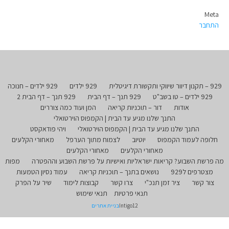
Meta
התחבר
929 – תקנון דיוור שיווקי ותקשורת דיגיטלית
929 ילדים
929 ילדים – חנוכה
929 ילדים – טו בשב"ט
929 תנך – דף הבית
929 תנך – דף הבית 2
אודות
דור – תוכניות קריאה
המן ועוד כמה צוררים
התנך שלנו מגיע עד הבית | הקמפוס הוירטואלי
התנך שלנו מגיע עד הבית | הקמפוס הוירטואלי
ויהי פודאקסט
חלופה לעמוד הקמפוס
יוטיוב
לצמוח מתוך הערפל
מאחורי הקלעים
מאחורי הקלעים
מאחורי הקלעים
מה פרשת השבוע? קריאות ישראליות ואישיות על פרשת השבוע וההפטרה
מפות
מצטרפים ל929
נושאים בתנך – תוכניות קריאה
עמוד נסיון הטמעות
צור קשר
ציר זמן תנכ"י
צרו קשר
קבוצות לימוד
שיר על הפרק
תנאי פרטיות
תנאי שימוש
Intigo12
בניית אתרים