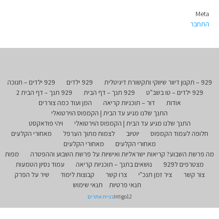
Meta
התחבר
929 – תקנון דיוור שיווקי ותקשורת דיגיטלית
929 ילדים
929 ילדים – חנוכה
929 ילדים – טו בשב"ט
929 תנך – דף הבית
929 תנך – דף הבית 2
אודות
דור – תוכניות קריאה
המן ועוד כמה צוררים
התנך שלנו מגיע עד הבית | הקמפוס הוירטואלי
התנך שלנו מגיע עד הבית | הקמפוס הוירטואלי
ויהי פודאקסט
חלופה לעמוד הקמפוס
יוטיוב
לצמוח מתוך הערפל
מאחורי הקלעים
מאחורי הקלעים
מאחורי הקלעים
מה פרשת השבוע? קריאות ישראליות ואישיות על פרשת השבוע וההפטרה
מפות
מצטרפים ל929
נושאים בתנך – תוכניות קריאה
עמוד נסיון הטמעות
צור קשר
ציר זמן תנכ"י
צרו קשר
קבוצות לימוד
שיר על הפרק
תנאי פרטיות
תנאי שימוש
Intigo12
בניית אתרים