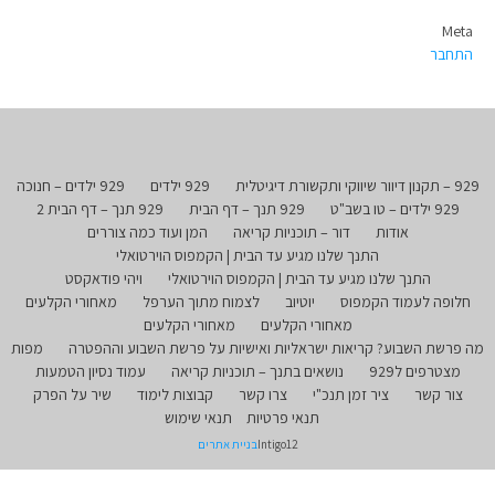
Meta
התחבר
929 – תקנון דיוור שיווקי ותקשורת דיגיטלית
929 ילדים
929 ילדים – חנוכה
929 ילדים – טו בשב"ט
929 תנך – דף הבית
929 תנך – דף הבית 2
אודות
דור – תוכניות קריאה
המן ועוד כמה צוררים
התנך שלנו מגיע עד הבית | הקמפוס הוירטואלי
התנך שלנו מגיע עד הבית | הקמפוס הוירטואלי
ויהי פודאקסט
חלופה לעמוד הקמפוס
יוטיוב
לצמוח מתוך הערפל
מאחורי הקלעים
מאחורי הקלעים
מאחורי הקלעים
מה פרשת השבוע? קריאות ישראליות ואישיות על פרשת השבוע וההפטרה
מפות
מצטרפים ל929
נושאים בתנך – תוכניות קריאה
עמוד נסיון הטמעות
צור קשר
ציר זמן תנכ"י
צרו קשר
קבוצות לימוד
שיר על הפרק
תנאי פרטיות
תנאי שימוש
Intigo12
בניית אתרים