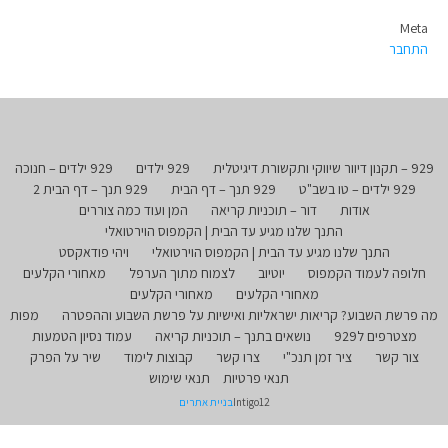
Meta
התחבר
929 – תקנון דיוור שיווקי ותקשורת דיגיטלית
929 ילדים
929 ילדים – חנוכה
929 ילדים – טו בשב"ט
929 תנך – דף הבית
929 תנך – דף הבית 2
אודות
דור – תוכניות קריאה
המן ועוד כמה צוררים
התנך שלנו מגיע עד הבית | הקמפוס הוירטואלי
התנך שלנו מגיע עד הבית | הקמפוס הוירטואלי
ויהי פודאקסט
חלופה לעמוד הקמפוס
יוטיוב
לצמוח מתוך הערפל
מאחורי הקלעים
מאחורי הקלעים
מאחורי הקלעים
מה פרשת השבוע? קריאות ישראליות ואישיות על פרשת השבוע וההפטרה
מפות
מצטרפים ל929
נושאים בתנך – תוכניות קריאה
עמוד נסיון הטמעות
צור קשר
ציר זמן תנכ"י
צרו קשר
קבוצות לימוד
שיר על הפרק
תנאי פרטיות
תנאי שימוש
Intigo12
בניית אתרים