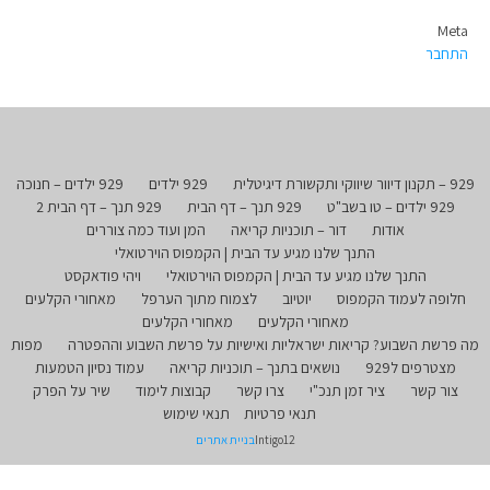
Meta
התחבר
929 – תקנון דיוור שיווקי ותקשורת דיגיטלית
929 ילדים
929 ילדים – חנוכה
929 ילדים – טו בשב"ט
929 תנך – דף הבית
929 תנך – דף הבית 2
אודות
דור – תוכניות קריאה
המן ועוד כמה צוררים
התנך שלנו מגיע עד הבית | הקמפוס הוירטואלי
התנך שלנו מגיע עד הבית | הקמפוס הוירטואלי
ויהי פודאקסט
חלופה לעמוד הקמפוס
יוטיוב
לצמוח מתוך הערפל
מאחורי הקלעים
מאחורי הקלעים
מאחורי הקלעים
מה פרשת השבוע? קריאות ישראליות ואישיות על פרשת השבוע וההפטרה
מפות
מצטרפים ל929
נושאים בתנך – תוכניות קריאה
עמוד נסיון הטמעות
צור קשר
ציר זמן תנכ"י
צרו קשר
קבוצות לימוד
שיר על הפרק
תנאי פרטיות
תנאי שימוש
Intigo12
בניית אתרים