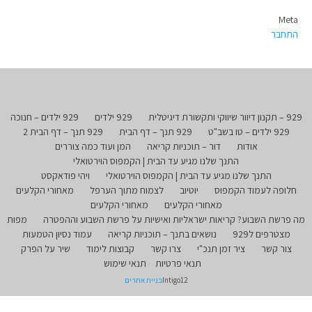
Meta
התחבר
929 – תקנון דיוור שיווקי ותקשורת דיגיטלית
929 ילדים
929 ילדים – חנוכה
929 ילדים – טו בשב"ט
929 תנך – דף הבית
929 תנך – דף הבית 2
אודות
דור – תוכניות קריאה
המן ועוד כמה צוררים
התנך שלנו מגיע עד הבית | הקמפוס הוירטואלי
התנך שלנו מגיע עד הבית | הקמפוס הוירטואלי
ויהי פודאקסט
חלופה לעמוד הקמפוס
יוטיוב
לצמוח מתוך הערפל
מאחורי הקלעים
מאחורי הקלעים
מאחורי הקלעים
מה פרשת השבוע? קריאות ישראליות ואישיות על פרשת השבוע וההפטרה
מפות
מצטרפים ל929
נושאים בתנך – תוכניות קריאה
עמוד נסיון הטמעות
צור קשר
ציר זמן תנכ"י
צרו קשר
קבוצות לימוד
שיר על הפרק
תנאי פרטיות
תנאי שימוש
Intigo12
בניית אתרים