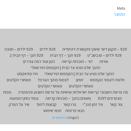
Meta
התחבר
929 – תקנון דיוור שיווקי ותקשורת דיגיטלית
929 ילדים
929 ילדים – חנוכה
929 ילדים – טו בשב"ט
929 תנך – דף הבית
929 תנך – דף הבית 2
אודות
דור – תוכניות קריאה
המן ועוד כמה צוררים
התנך שלנו מגיע עד הבית | הקמפוס הוירטואלי
התנך שלנו מגיע עד הבית | הקמפוס הוירטואלי
ויהי פודאקסט
חלופה לעמוד הקמפוס
יוטיוב
לצמוח מתוך הערפל
מאחורי הקלעים
מאחורי הקלעים
מאחורי הקלעים
מה פרשת השבוע? קריאות ישראליות ואישיות על פרשת השבוע וההפטרה
מפות
מצטרפים ל929
נושאים בתנך – תוכניות קריאה
עמוד נסיון הטמעות
צור קשר
ציר זמן תנכ"י
צרו קשר
קבוצות לימוד
שיר על הפרק
תנאי פרטיות
תנאי שימוש
Intigo12
בניית אתרים