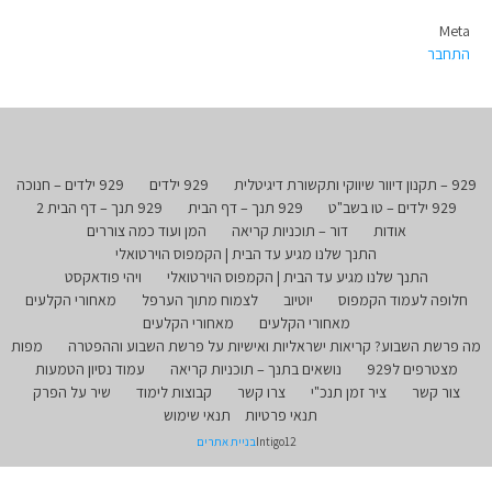
Meta
התחבר
929 – תקנון דיוור שיווקי ותקשורת דיגיטלית
929 ילדים
929 ילדים – חנוכה
929 ילדים – טו בשב"ט
929 תנך – דף הבית
929 תנך – דף הבית 2
אודות
דור – תוכניות קריאה
המן ועוד כמה צוררים
התנך שלנו מגיע עד הבית | הקמפוס הוירטואלי
התנך שלנו מגיע עד הבית | הקמפוס הוירטואלי
ויהי פודאקסט
חלופה לעמוד הקמפוס
יוטיוב
לצמוח מתוך הערפל
מאחורי הקלעים
מאחורי הקלעים
מאחורי הקלעים
מה פרשת השבוע? קריאות ישראליות ואישיות על פרשת השבוע וההפטרה
מפות
מצטרפים ל929
נושאים בתנך – תוכניות קריאה
עמוד נסיון הטמעות
צור קשר
ציר זמן תנכ"י
צרו קשר
קבוצות לימוד
שיר על הפרק
תנאי פרטיות
תנאי שימוש
Intigo12
בניית אתרים