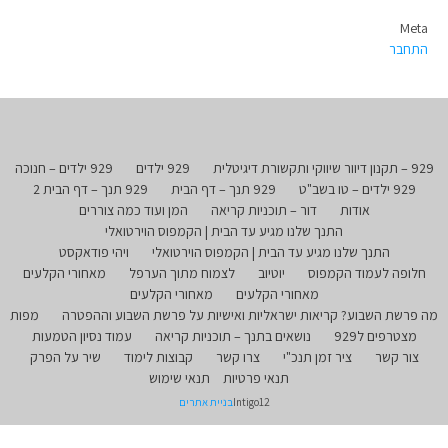
Meta
התחבר
929 – תקנון דיוור שיווקי ותקשורת דיגיטלית
929 ילדים
929 ילדים – חנוכה
929 ילדים – טו בשב"ט
929 תנך – דף הבית
929 תנך – דף הבית 2
אודות
דור – תוכניות קריאה
המן ועוד כמה צוררים
התנך שלנו מגיע עד הבית | הקמפוס הוירטואלי
התנך שלנו מגיע עד הבית | הקמפוס הוירטואלי
ויהי פודאקסט
חלופה לעמוד הקמפוס
יוטיוב
לצמוח מתוך הערפל
מאחורי הקלעים
מאחורי הקלעים
מאחורי הקלעים
מה פרשת השבוע? קריאות ישראליות ואישיות על פרשת השבוע וההפטרה
מפות
מצטרפים ל929
נושאים בתנך – תוכניות קריאה
עמוד נסיון הטמעות
צור קשר
ציר זמן תנכ"י
צרו קשר
קבוצות לימוד
שיר על הפרק
תנאי פרטיות
תנאי שימוש
Intigo12
בניית אתרים