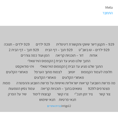
Meta
התחבר
929 – תקנון דיוור שיווקי ותקשורת דיגיטלית
929 ילדים
929 ילדים – חנוכה
929 ילדים – טו בשב"ט
929 תנך – דף הבית
929 תנך – דף הבית 2
אודות
דור – תוכניות קריאה
המן ועוד כמה צוררים
התנך שלנו מגיע עד הבית | הקמפוס הוירטואלי
התנך שלנו מגיע עד הבית | הקמפוס הוירטואלי
ויהי פודאקסט
חלופה לעמוד הקמפוס
יוטיוב
לצמוח מתוך הערפל
מאחורי הקלעים
מאחורי הקלעים
מאחורי הקלעים
מה פרשת השבוע? קריאות ישראליות ואישיות על פרשת השבוע וההפטרה
מפות
מצטרפים ל929
נושאים בתנך – תוכניות קריאה
עמוד נסיון הטמעות
צור קשר
ציר זמן תנכ"י
צרו קשר
קבוצות לימוד
שיר על הפרק
תנאי פרטיות
תנאי שימוש
Intigo12
בניית אתרים