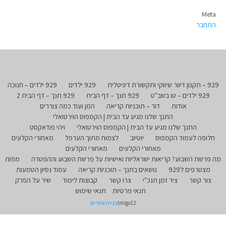
Meta
התחבר
929 – תקנון דיוור שיווקי ותקשורת דיגיטלית
929 ילדים
929 ילדים – חנוכה
929 ילדים – טו בשב"ט
929 תנך – דף הבית
929 תנך – דף הבית 2
אודות
דור – תוכניות קריאה
המן ועוד כמה צוררים
התנך שלנו מגיע עד הבית | הקמפוס הוירטואלי
התנך שלנו מגיע עד הבית | הקמפוס הוירטואלי
ויהי פודאקסט
חלופה לעמוד הקמפוס
יוטיוב
לצמוח מתוך הערפל
מאחורי הקלעים
מאחורי הקלעים
מאחורי הקלעים
מה פרשת השבוע? קריאות ישראליות ואישיות על פרשת השבוע וההפטרה
מפות
מצטרפים ל929
נושאים בתנך – תוכניות קריאה
עמוד נסיון הטמעות
צור קשר
ציר זמן תנכ"י
צרו קשר
קבוצות לימוד
שיר על הפרק
תנאי פרטיות
תנאי שימוש
Intigo12
בניית אתרים