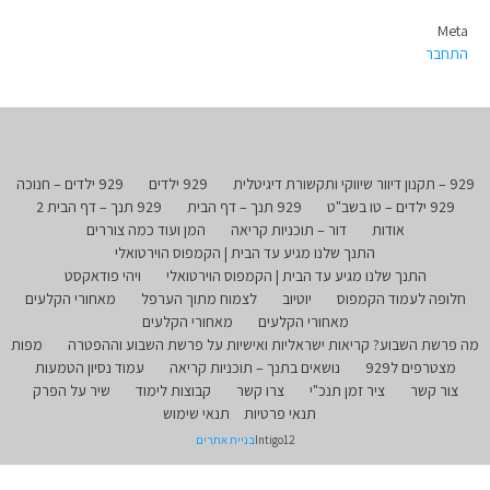
Meta
התחבר
929 – תקנון דיוור שיווקי ותקשורת דיגיטלית
929 ילדים
929 ילדים – חנוכה
929 ילדים – טו בשב"ט
929 תנך – דף הבית
929 תנך – דף הבית 2
אודות
דור – תוכניות קריאה
המן ועוד כמה צוררים
התנך שלנו מגיע עד הבית | הקמפוס הוירטואלי
התנך שלנו מגיע עד הבית | הקמפוס הוירטואלי
ויהי פודאקסט
חלופה לעמוד הקמפוס
יוטיוב
לצמוח מתוך הערפל
מאחורי הקלעים
מאחורי הקלעים
מאחורי הקלעים
מה פרשת השבוע? קריאות ישראליות ואישיות על פרשת השבוע וההפטרה
מפות
מצטרפים ל929
נושאים בתנך – תוכניות קריאה
עמוד נסיון הטמעות
צור קשר
ציר זמן תנכ"י
צרו קשר
קבוצות לימוד
שיר על הפרק
תנאי פרטיות
תנאי שימוש
Intigo12
בניית אתרים