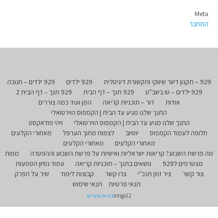
Meta
התחבר
929 – תקנון דיוור שיווקי ותקשורת דיגיטלית
929 ילדים
929 ילדים – חנוכה
929 ילדים – טו בשב"ט
929 תנך – דף הבית
929 תנך – דף הבית 2
אודות
דור – תוכניות קריאה
המן ועוד כמה צוררים
התנך שלנו מגיע עד הבית | הקמפוס הוירטואלי
התנך שלנו מגיע עד הבית | הקמפוס הוירטואלי
ויהי פודאקסט
חלופה לעמוד הקמפוס
יוטיוב
לצמוח מתוך הערפל
מאחורי הקלעים
מאחורי הקלעים
מאחורי הקלעים
מה פרשת השבוע? קריאות ישראליות ואישיות על פרשת השבוע וההפטרה
מפות
מצטרפים ל929
נושאים בתנך – תוכניות קריאה
עמוד נסיון הטמעות
צור קשר
ציר זמן תנכ"י
צרו קשר
קבוצות לימוד
שיר על הפרק
תנאי פרטיות
תנאי שימוש
Intigo12
בניית אתרים