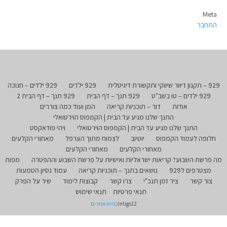
Meta
התחבר
929 – תקנון דיוור שיווקי ותקשורת דיגיטלית
929 ילדים
929 ילדים – חנוכה
929 ילדים – טו בשב"ט
929 תנך – דף הבית
929 תנך – דף הבית 2
אודות
דור – תוכניות קריאה
המן ועוד כמה צוררים
התנך שלנו מגיע עד הבית | הקמפוס הוירטואלי
התנך שלנו מגיע עד הבית | הקמפוס הוירטואלי
ויהי פודאקסט
חלופה לעמוד הקמפוס
יוטיוב
לצמוח מתוך הערפל
מאחורי הקלעים
מאחורי הקלעים
מאחורי הקלעים
מה פרשת השבוע? קריאות ישראליות ואישיות על פרשת השבוע וההפטרה
מפות
מצטרפים ל929
נושאים בתנך – תוכניות קריאה
עמוד נסיון הטמעות
צור קשר
ציר זמן תנכ"י
צרו קשר
קבוצות לימוד
שיר על הפרק
תנאי פרטיות
תנאי שימוש
Intigo12
בניית אתרים