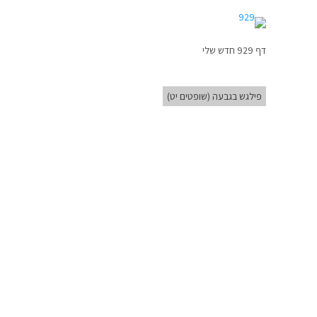
דף 929 חדש שלי
פילגש בגבעה (שופטים יט)