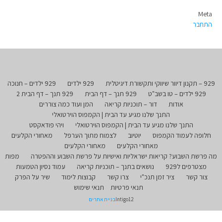
Meta
התחבר
929 – תקנון דיוור שיווקי ותקשורת דיגיטלית
929 ילדים
929 ילדים – חנוכה
929 ילדים – טו בשב"ט
929 תנך – דף הבית
929 תנך – דף הבית 2
אודות
דור – תוכניות קריאה
המן ועוד כמה צוררים
התנך שלנו מגיע עד הבית | הקמפוס הוירטואלי
התנך שלנו מגיע עד הבית | הקמפוס הוירטואלי
ויהי פודאקסט
חלופה לעמוד הקמפוס
יוטיוב
לצמוח מתוך הערפל
מאחורי הקלעים
מאחורי הקלעים
מאחורי הקלעים
מה פרשת השבוע? קריאות ישראליות ואישיות על פרשת השבוע וההפטרה
מפות
מצטרפים ל929
נושאים בתנך – תוכניות קריאה
עמוד נסיון הטמעות
צור קשר
ציר זמן תנכ"י
צרו קשר
קבוצות לימוד
שיר על הפרק
תנאי פרטיות
תנאי שימוש
Intigo12
בניית אתרים