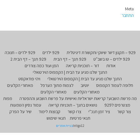
Meta
התחבר
929 – תקנון דיוור שיווקי ותקשורת דיגיטלית
929 ילדים
929 ילדים – חנוכה
929 ילדים – טו בשב"ט
929 תנך – דף הבית
929 תנך – דף הבית 2
אודות
דור – תוכניות קריאה
המן ועוד כמה צוררים
התנך שלנו מגיע עד הבית | הקמפוס הוירטואלי
התנך שלנו מגיע עד הבית | הקמפוס הוירטואלי
ויהי פודאקסט
חלופה לעמוד הקמפוס
יוטיוב
לצמוח מתוך הערפל
מאחורי הקלעים
מאחורי הקלעים
מאחורי הקלעים
מה פרשת השבוע? קריאות ישראליות ואישיות על פרשת השבוע וההפטרה
מפות
מצטרפים ל929
נושאים בתנך – תוכניות קריאה
עמוד נסיון הטמעות
צור קשר
ציר זמן תנכ"י
צרו קשר
קבוצות לימוד
שיר על הפרק
תנאי פרטיות
תנאי שימוש
Intigo12
בניית אתרים