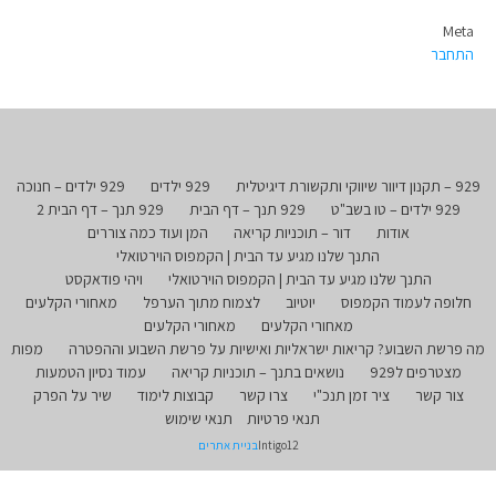
Meta
התחבר
929 – תקנון דיוור שיווקי ותקשורת דיגיטלית
929 ילדים
929 ילדים – חנוכה
929 ילדים – טו בשב"ט
929 תנך – דף הבית
929 תנך – דף הבית 2
אודות
דור – תוכניות קריאה
המן ועוד כמה צוררים
התנך שלנו מגיע עד הבית | הקמפוס הוירטואלי
התנך שלנו מגיע עד הבית | הקמפוס הוירטואלי
ויהי פודאקסט
חלופה לעמוד הקמפוס
יוטיוב
לצמוח מתוך הערפל
מאחורי הקלעים
מאחורי הקלעים
מאחורי הקלעים
מה פרשת השבוע? קריאות ישראליות ואישיות על פרשת השבוע וההפטרה
מפות
מצטרפים ל929
נושאים בתנך – תוכניות קריאה
עמוד נסיון הטמעות
צור קשר
ציר זמן תנכ"י
צרו קשר
קבוצות לימוד
שיר על הפרק
תנאי פרטיות
תנאי שימוש
Intigo12
בניית אתרים