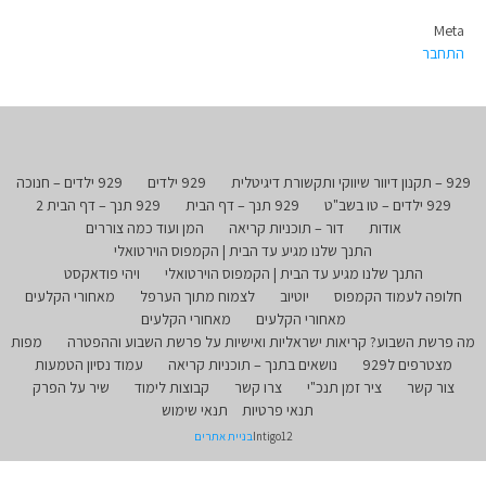
Meta
התחבר
929 – תקנון דיוור שיווקי ותקשורת דיגיטלית
929 ילדים
929 ילדים – חנוכה
929 ילדים – טו בשב"ט
929 תנך – דף הבית
929 תנך – דף הבית 2
אודות
דור – תוכניות קריאה
המן ועוד כמה צוררים
התנך שלנו מגיע עד הבית | הקמפוס הוירטואלי
התנך שלנו מגיע עד הבית | הקמפוס הוירטואלי
ויהי פודאקסט
חלופה לעמוד הקמפוס
יוטיוב
לצמוח מתוך הערפל
מאחורי הקלעים
מאחורי הקלעים
מאחורי הקלעים
מה פרשת השבוע? קריאות ישראליות ואישיות על פרשת השבוע וההפטרה
מפות
מצטרפים ל929
נושאים בתנך – תוכניות קריאה
עמוד נסיון הטמעות
צור קשר
ציר זמן תנכ"י
צרו קשר
קבוצות לימוד
שיר על הפרק
תנאי פרטיות
תנאי שימוש
Intigo12
בניית אתרים