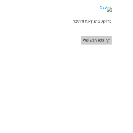
פרויקט בתנ״ך-נח והתיבה
דף 929 חדש שלי