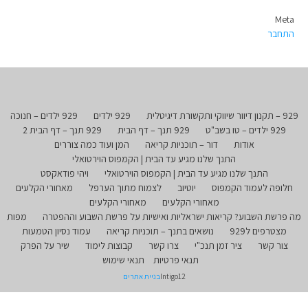
Meta
התחבר
929 – תקנון דיוור שיווקי ותקשורת דיגיטלית
929 ילדים
929 ילדים – חנוכה
929 ילדים – טו בשב"ט
929 תנך – דף הבית
929 תנך – דף הבית 2
אודות
דור – תוכניות קריאה
המן ועוד כמה צוררים
התנך שלנו מגיע עד הבית | הקמפוס הוירטואלי
התנך שלנו מגיע עד הבית | הקמפוס הוירטואלי
ויהי פודאקסט
חלופה לעמוד הקמפוס
יוטיוב
לצמוח מתוך הערפל
מאחורי הקלעים
מאחורי הקלעים
מאחורי הקלעים
מה פרשת השבוע? קריאות ישראליות ואישיות על פרשת השבוע וההפטרה
מפות
מצטרפים ל929
נושאים בתנך – תוכניות קריאה
עמוד נסיון הטמעות
צור קשר
ציר זמן תנכ"י
צרו קשר
קבוצות לימוד
שיר על הפרק
תנאי פרטיות
תנאי שימוש
Intigo12
בניית אתרים