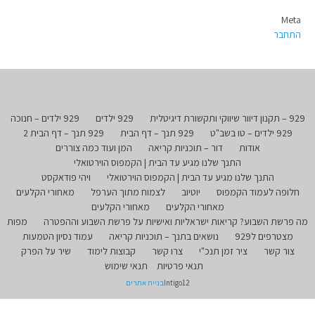
Meta
התחבר
929 – תקנון דיוור שיווקי ותקשורת דיגיטלית
929 ילדים
929 ילדים – חנוכה
929 ילדים – טו בשב"ט
929 תנך – דף הבית
929 תנך – דף הבית 2
אודות
דור – תוכניות קריאה
המן ועוד כמה צוררים
התנך שלנו מגיע עד הבית | הקמפוס הוירטואלי
התנך שלנו מגיע עד הבית | הקמפוס הוירטואלי
ויהי פודאקסט
חלופה לעמוד הקמפוס
יוטיוב
לצמוח מתוך הערפל
מאחורי הקלעים
מאחורי הקלעים
מאחורי הקלעים
מה פרשת השבוע? קריאות ישראליות ואישיות על פרשת השבוע וההפטרה
מפות
מצטרפים ל929
נושאים בתנך – תוכניות קריאה
עמוד נסיון הטמעות
צור קשר
ציר זמן תנכ"י
צרו קשר
קבוצות לימוד
שיר על הפרק
תנאי פרטיות
תנאי שימוש
Intigo12
בניית אתרים