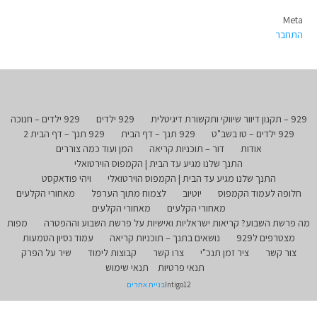
Meta
התחבר
929 – תקנון דיוור שיווקי ותקשורת דיגיטלית
929 ילדים
929 ילדים – חנוכה
929 ילדים – טו בשב"ט
929 תנך – דף הבית
929 תנך – דף הבית 2
אודות
דור – תוכניות קריאה
המן ועוד כמה צוררים
התנך שלנו מגיע עד הבית | הקמפוס הוירטואלי
התנך שלנו מגיע עד הבית | הקמפוס הוירטואלי
ויהי פודאקסט
חלופה לעמוד הקמפוס
יוטיוב
לצמוח מתוך הערפל
מאחורי הקלעים
מאחורי הקלעים
מאחורי הקלעים
מה פרשת השבוע? קריאות ישראליות ואישיות על פרשת השבוע וההפטרה
מפות
מצטרפים ל929
נושאים בתנך – תוכניות קריאה
עמוד נסיון הטמעות
צור קשר
ציר זמן תנכ"י
צרו קשר
קבוצות לימוד
שיר על הפרק
תנאי פרטיות
תנאי שימוש
Intigo12
בניית אתרים