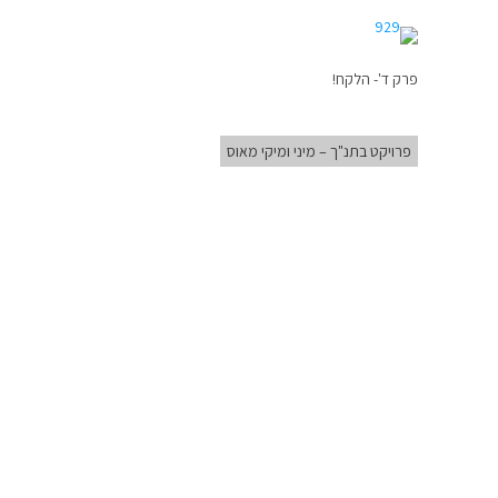
פרק ד'- הלקח!
פרויקט בתנ"ך – מיני ומיקי מאוס