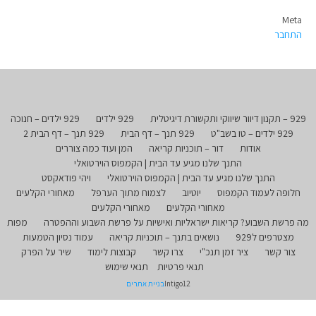
Meta
התחבר
929 – תקנון דיוור שיווקי ותקשורת דיגיטלית
929 ילדים
929 ילדים – חנוכה
929 ילדים – טו בשב"ט
929 תנך – דף הבית
929 תנך – דף הבית 2
אודות
דור – תוכניות קריאה
המן ועוד כמה צוררים
התנך שלנו מגיע עד הבית | הקמפוס הוירטואלי
התנך שלנו מגיע עד הבית | הקמפוס הוירטואלי
ויהי פודאקסט
חלופה לעמוד הקמפוס
יוטיוב
לצמוח מתוך הערפל
מאחורי הקלעים
מאחורי הקלעים
מאחורי הקלעים
מה פרשת השבוע? קריאות ישראליות ואישיות על פרשת השבוע וההפטרה
מפות
מצטרפים ל929
נושאים בתנך – תוכניות קריאה
עמוד נסיון הטמעות
צור קשר
ציר זמן תנכ"י
צרו קשר
קבוצות לימוד
שיר על הפרק
תנאי פרטיות
תנאי שימוש
Intigo12
בניית אתרים