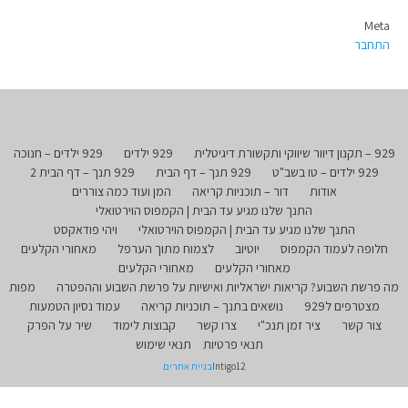
Meta
התחבר
929 – תקנון דיוור שיווקי ותקשורת דיגיטלית
929 ילדים
929 ילדים – חנוכה
929 ילדים – טו בשב"ט
929 תנך – דף הבית
929 תנך – דף הבית 2
אודות
דור – תוכניות קריאה
המן ועוד כמה צוררים
התנך שלנו מגיע עד הבית | הקמפוס הוירטואלי
התנך שלנו מגיע עד הבית | הקמפוס הוירטואלי
ויהי פודאקסט
חלופה לעמוד הקמפוס
יוטיוב
לצמוח מתוך הערפל
מאחורי הקלעים
מאחורי הקלעים
מאחורי הקלעים
מה פרשת השבוע? קריאות ישראליות ואישיות על פרשת השבוע וההפטרה
מפות
מצטרפים ל929
נושאים בתנך – תוכניות קריאה
עמוד נסיון הטמעות
צור קשר
ציר זמן תנכ"י
צרו קשר
קבוצות לימוד
שיר על הפרק
תנאי פרטיות
תנאי שימוש
Intigo12
בניית אתרים