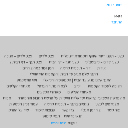
ינואר 2017
Meta
התחבר
929 – תקנון דיוור שיווקי ותקשורת דיגיטלית
929 ילדים
929 ילדים – חנוכה
929 ילדים – טו בשב"ט
929 תנך – דף הבית
929 תנך – דף הבית 2
אודות
דור – תוכניות קריאה
המן ועוד כמה צוררים
התנך שלנו מגיע עד הבית | הקמפוס הוירטואלי
התנך שלנו מגיע עד הבית | הקמפוס הוירטואלי
ויהי פודאקסט
חלופה לעמוד הקמפוס
יוטיוב
לצמוח מתוך הערפל
מאחורי הקלעים
מאחורי הקלעים
מאחורי הקלעים
מה פרשת השבוע? קריאות ישראליות ואישיות על פרשת השבוע וההפטרה
מפות
מצטרפים ל929
נושאים בתנך – תוכניות קריאה
עמוד נסיון הטמעות
צור קשר
ציר זמן תנכ"י
צרו קשר
קבוצות לימוד
שיר על הפרק
תנאי פרטיות
תנאי שימוש
Intigo12
בניית אתרים