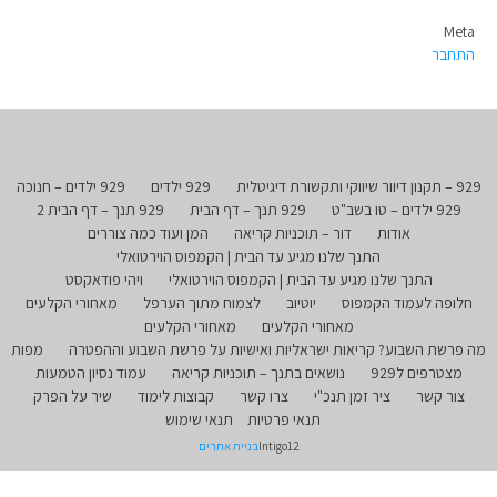
Meta
התחבר
929 – תקנון דיוור שיווקי ותקשורת דיגיטלית
929 ילדים
929 ילדים – חנוכה
929 ילדים – טו בשב"ט
929 תנך – דף הבית
929 תנך – דף הבית 2
אודות
דור – תוכניות קריאה
המן ועוד כמה צוררים
התנך שלנו מגיע עד הבית | הקמפוס הוירטואלי
התנך שלנו מגיע עד הבית | הקמפוס הוירטואלי
ויהי פודאקסט
חלופה לעמוד הקמפוס
יוטיוב
לצמוח מתוך הערפל
מאחורי הקלעים
מאחורי הקלעים
מאחורי הקלעים
מה פרשת השבוע? קריאות ישראליות ואישיות על פרשת השבוע וההפטרה
מפות
מצטרפים ל929
נושאים בתנך – תוכניות קריאה
עמוד נסיון הטמעות
צור קשר
ציר זמן תנכ"י
צרו קשר
קבוצות לימוד
שיר על הפרק
תנאי פרטיות
תנאי שימוש
Intigo12
בניית אתרים