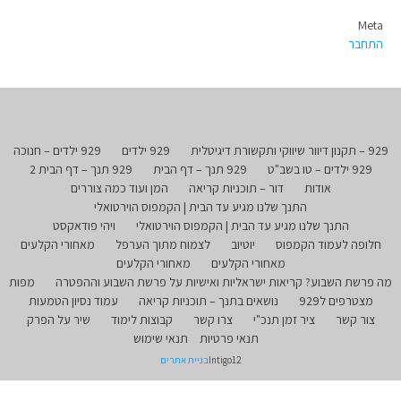
Meta
התחבר
929 – תקנון דיוור שיווקי ותקשורת דיגיטלית
929 ילדים
929 ילדים – חנוכה
929 ילדים – טו בשב"ט
929 תנך – דף הבית
929 תנך – דף הבית 2
אודות
דור – תוכניות קריאה
המן ועוד כמה צוררים
התנך שלנו מגיע עד הבית | הקמפוס הוירטואלי
התנך שלנו מגיע עד הבית | הקמפוס הוירטואלי
ויהי פודאקסט
חלופה לעמוד הקמפוס
יוטיוב
לצמוח מתוך הערפל
מאחורי הקלעים
מאחורי הקלעים
מאחורי הקלעים
מה פרשת השבוע? קריאות ישראליות ואישיות על פרשת השבוע וההפטרה
מפות
מצטרפים ל929
נושאים בתנך – תוכניות קריאה
עמוד נסיון הטמעות
צור קשר
ציר זמן תנכ"י
צרו קשר
קבוצות לימוד
שיר על הפרק
תנאי פרטיות
תנאי שימוש
Intigo12
בניית אתרים