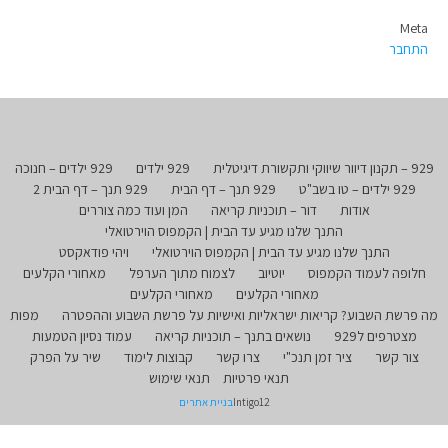
Meta
התחבר
929 – תקנון דיוור שיווקי ותקשורת דיגיטלית
929 ילדים
929 ילדים – חנוכה
929 ילדים – טו בשב"ט
929 תנך – דף הבית
929 תנך – דף הבית 2
אודות
דור – תוכניות קריאה
המן ועוד כמה צוררים
התנך שלנו מגיע עד הבית | הקמפוס הוירטואלי
התנך שלנו מגיע עד הבית | הקמפוס הוירטואלי
ויהי פודאקסט
חלופה לעמוד הקמפוס
יוטיוב
לצמוח מתוך הערפל
מאחורי הקלעים
מאחורי הקלעים
מאחורי הקלעים
מה פרשת השבוע? קריאות ישראליות ואישיות על פרשת השבוע וההפטרה
מפות
מצטרפים ל929
נושאים בתנך – תוכניות קריאה
עמוד נסיון הטמעות
צור קשר
ציר זמן תנכ"י
צרו קשר
קבוצות לימוד
שיר על הפרק
תנאי פרטיות
תנאי שימוש
Intigo12
בניית אתרים