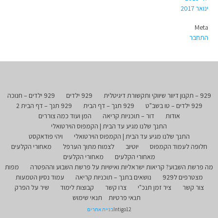
ינואר 2017
Meta
התחבר
929 – תקנון דיוור שיווקי ותקשורת דיגיטלית
929 ילדים
929 ילדים – חנוכה
929 ילדים – טו בשב"ט
929 תנך – דף הבית
929 תנך – דף הבית 2
אודות
דור – תוכניות קריאה
המן ועוד כמה צוררים
התנך שלנו מגיע עד הבית | הקמפוס הוירטואלי
התנך שלנו מגיע עד הבית | הקמפוס הוירטואלי
ויהי פודאקסט
חלופה לעמוד הקמפוס
יוטיוב
לצמוח מתוך הערפל
מאחורי הקלעים
מאחורי הקלעים
מאחורי הקלעים
מה פרשת השבוע? קריאות ישראליות ואישיות על פרשת השבוע וההפטרה
מפות
מצטרפים ל929
נושאים בתנך – תוכניות קריאה
עמוד נסיון הטמעות
צור קשר
ציר זמן תנכ"י
צרו קשר
קבוצות לימוד
שיר על הפרק
תנאי פרטיות
תנאי שימוש
Intigo12
בניית אתרים