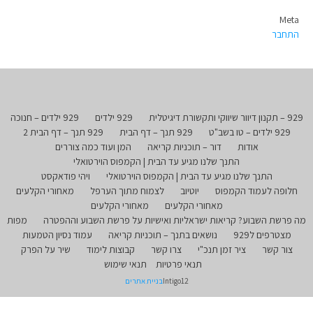
Meta
התחבר
929 – תקנון דיוור שיווקי ותקשורת דיגיטלית
929 ילדים
929 ילדים – חנוכה
929 ילדים – טו בשב"ט
929 תנך – דף הבית
929 תנך – דף הבית 2
אודות
דור – תוכניות קריאה
המן ועוד כמה צוררים
התנך שלנו מגיע עד הבית | הקמפוס הוירטואלי
התנך שלנו מגיע עד הבית | הקמפוס הוירטואלי
ויהי פודאקסט
חלופה לעמוד הקמפוס
יוטיוב
לצמוח מתוך הערפל
מאחורי הקלעים
מאחורי הקלעים
מאחורי הקלעים
מה פרשת השבוע? קריאות ישראליות ואישיות על פרשת השבוע וההפטרה
מפות
מצטרפים ל929
נושאים בתנך – תוכניות קריאה
עמוד נסיון הטמעות
צור קשר
ציר זמן תנכ"י
צרו קשר
קבוצות לימוד
שיר על הפרק
תנאי פרטיות
תנאי שימוש
Intigo12
בניית אתרים