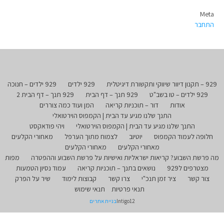
Meta
התחבר
929 – תקנון דיוור שיווקי ותקשורת דיגיטלית
929 ילדים
929 ילדים – חנוכה
929 ילדים – טו בשב"ט
929 תנך – דף הבית
929 תנך – דף הבית 2
אודות
דור – תוכניות קריאה
המן ועוד כמה צוררים
התנך שלנו מגיע עד הבית | הקמפוס הוירטואלי
התנך שלנו מגיע עד הבית | הקמפוס הוירטואלי
ויהי פודאקסט
חלופה לעמוד הקמפוס
יוטיוב
לצמוח מתוך הערפל
מאחורי הקלעים
מאחורי הקלעים
מאחורי הקלעים
מה פרשת השבוע? קריאות ישראליות ואישיות על פרשת השבוע וההפטרה
מפות
מצטרפים ל929
נושאים בתנך – תוכניות קריאה
עמוד נסיון הטמעות
צור קשר
ציר זמן תנכ"י
צרו קשר
קבוצות לימוד
שיר על הפרק
תנאי פרטיות
תנאי שימוש
Intigo12
בניית אתרים