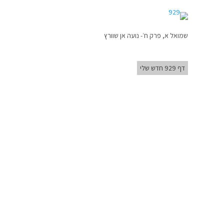
שמואל א, פרק ח׳- נועה אן שוורץ
דף 929 חדש שלי