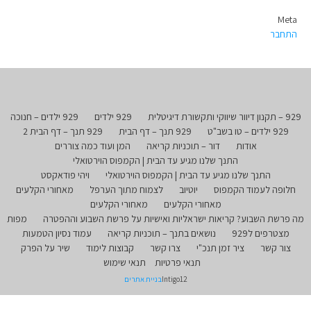
Meta
התחבר
929 – תקנון דיוור שיווקי ותקשורת דיגיטלית
929 ילדים
929 ילדים – חנוכה
929 ילדים – טו בשב"ט
929 תנך – דף הבית
929 תנך – דף הבית 2
אודות
דור – תוכניות קריאה
המן ועוד כמה צוררים
התנך שלנו מגיע עד הבית | הקמפוס הוירטואלי
התנך שלנו מגיע עד הבית | הקמפוס הוירטואלי
ויהי פודאקסט
חלופה לעמוד הקמפוס
יוטיוב
לצמוח מתוך הערפל
מאחורי הקלעים
מאחורי הקלעים
מאחורי הקלעים
מה פרשת השבוע? קריאות ישראליות ואישיות על פרשת השבוע וההפטרה
מפות
מצטרפים ל929
נושאים בתנך – תוכניות קריאה
עמוד נסיון הטמעות
צור קשר
ציר זמן תנכ"י
צרו קשר
קבוצות לימוד
שיר על הפרק
תנאי פרטיות
תנאי שימוש
Intigo12
בניית אתרים