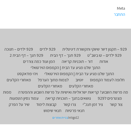
Meta
התחבר
929 – תקנון דיוור שיווקי ותקשורת דיגיטלית
929 ילדים
929 ילדים – חנוכה
929 ילדים – טו בשב"ט
929 תנך – דף הבית
929 תנך – דף הבית 2
אודות
דור – תוכניות קריאה
המן ועוד כמה צוררים
התנך שלנו מגיע עד הבית | הקמפוס הוירטואלי
התנך שלנו מגיע עד הבית | הקמפוס הוירטואלי
ויהי פודאקסט
חלופה לעמוד הקמפוס
יוטיוב
לצמוח מתוך הערפל
מאחורי הקלעים
מאחורי הקלעים
מאחורי הקלעים
מה פרשת השבוע? קריאות ישראליות ואישיות על פרשת השבוע וההפטרה
מפות
מצטרפים ל929
נושאים בתנך – תוכניות קריאה
עמוד נסיון הטמעות
צור קשר
ציר זמן תנכ"י
צרו קשר
קבוצות לימוד
שיר על הפרק
תנאי פרטיות
תנאי שימוש
Intigo12
בניית אתרים