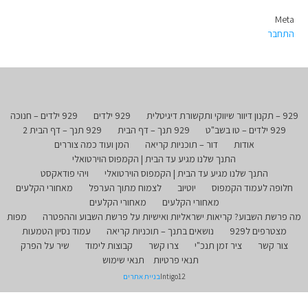
Meta
התחבר
929 – תקנון דיוור שיווקי ותקשורת דיגיטלית
929 ילדים
929 ילדים – חנוכה
929 ילדים – טו בשב"ט
929 תנך – דף הבית
929 תנך – דף הבית 2
אודות
דור – תוכניות קריאה
המן ועוד כמה צוררים
התנך שלנו מגיע עד הבית | הקמפוס הוירטואלי
התנך שלנו מגיע עד הבית | הקמפוס הוירטואלי
ויהי פודאקסט
חלופה לעמוד הקמפוס
יוטיוב
לצמוח מתוך הערפל
מאחורי הקלעים
מאחורי הקלעים
מאחורי הקלעים
מה פרשת השבוע? קריאות ישראליות ואישיות על פרשת השבוע וההפטרה
מפות
מצטרפים ל929
נושאים בתנך – תוכניות קריאה
עמוד נסיון הטמעות
צור קשר
ציר זמן תנכ"י
צרו קשר
קבוצות לימוד
שיר על הפרק
תנאי פרטיות
תנאי שימוש
Intigo12
בניית אתרים