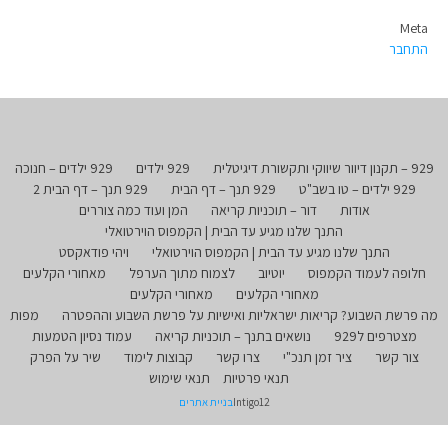
Meta
התחבר
929 – תקנון דיוור שיווקי ותקשורת דיגיטלית
929 ילדים
929 ילדים – חנוכה
929 ילדים – טו בשב"ט
929 תנך – דף הבית
929 תנך – דף הבית 2
אודות
דור – תוכניות קריאה
המן ועוד כמה צוררים
התנך שלנו מגיע עד הבית | הקמפוס הוירטואלי
התנך שלנו מגיע עד הבית | הקמפוס הוירטואלי
ויהי פודאקסט
חלופה לעמוד הקמפוס
יוטיוב
לצמוח מתוך הערפל
מאחורי הקלעים
מאחורי הקלעים
מאחורי הקלעים
מה פרשת השבוע? קריאות ישראליות ואישיות על פרשת השבוע וההפטרה
מפות
מצטרפים ל929
נושאים בתנך – תוכניות קריאה
עמוד נסיון הטמעות
צור קשר
ציר זמן תנכ"י
צרו קשר
קבוצות לימוד
שיר על הפרק
תנאי פרטיות
תנאי שימוש
Intigo12
בניית אתרים