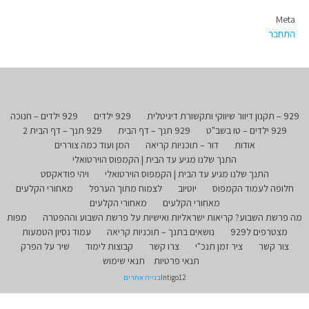
Meta
התחבר
929 – תקנון דיוור שיווקי ותקשורת דיגיטלית
929 ילדים
929 ילדים – חנוכה
929 ילדים – טו בשב"ט
929 תנך – דף הבית
929 תנך – דף הבית 2
אודות
דור – תוכניות קריאה
המן ועוד כמה צוררים
התנך שלנו מגיע עד הבית | הקמפוס הוירטואלי
התנך שלנו מגיע עד הבית | הקמפוס הוירטואלי
ויהי פודאקסט
חלופה לעמוד הקמפוס
יוטיוב
לצמוח מתוך הערפל
מאחורי הקלעים
מאחורי הקלעים
מאחורי הקלעים
מה פרשת השבוע? קריאות ישראליות ואישיות על פרשת השבוע וההפטרה
מפות
מצטרפים ל929
נושאים בתנך – תוכניות קריאה
עמוד נסיון הטמעות
צור קשר
ציר זמן תנכ"י
צרו קשר
קבוצות לימוד
שיר על הפרק
תנאי פרטיות
תנאי שימוש
Intigo12
בניית אתרים