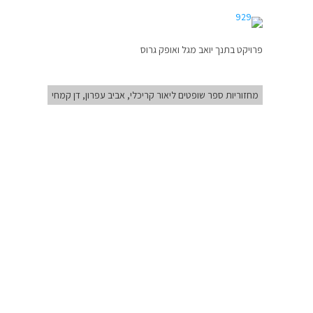
פרויקט בתנך יואב מגל ואופק גרוס
מחזוריות ספר שופטים ליאור קריכלי, אביב עפרון, דן קמחי